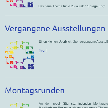
Das neue Thema für 2026 lautet: "
Spiegelung
"
Vergangene Ausstellungen
Einen kleinen Überblick über vergangene Ausstel
[
hier
]
Montagsrunden
An den regelmäßig stattfindenden Montags
Mitgliedertreffen
unter einem bestimmen Thema, w