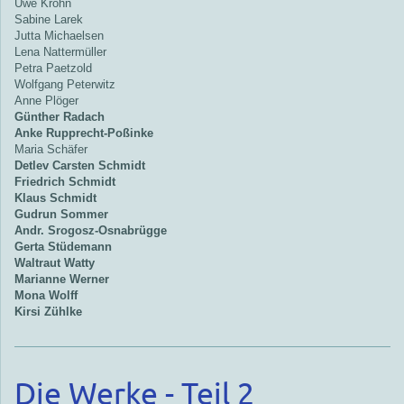
Uwe Krohn
Sabine Larek
Jutta Michaelsen
Lena Nattermüller
Petra Paetzold
Wolfgang Peterwitz
Anne Plöger
Günther Radach
Anke Rupprecht-Poßinke
Maria Schäfer
Detlev Carsten Schmidt
Friedrich Schmidt
Klaus Schmidt
Gudrun Sommer
Andr. Srogosz-Osnabrügge
Gerta Stüdemann
Waltraut Watty
Marianne Werner
Mona Wolff
Kirsi Zühlke
Die Werke - Teil 2