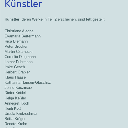
Künstler
Künstler
, deren Werke in Teil 2 erscheinen, sind
fett
gestellt
Christiane Alegria
Evamaria Bertermann
Rica Biemann
Peter Bröcker
Martin Czarnecki
Cornelia Diegmann
Lothar Fuhrmann
Imke Gesch
Herbert Grabler
Klaus Haase
Katharina Hansen-Gluschitz
Jolind Kaczmarz
Dieter Keidel
Helga Keßler
Annegret Koch
Heidi Koß
Ursula Kretzschmar
Britta Kröger
Renate Krohn