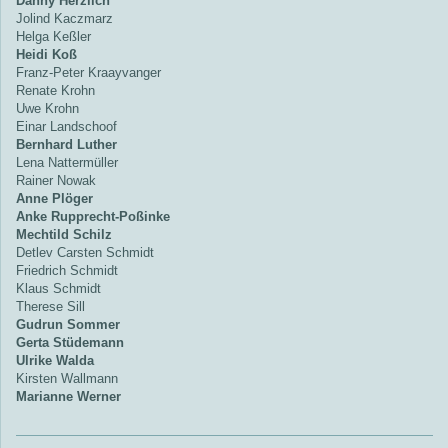
Danny Herzlich
Jolind Kaczmarz
Helga Keßler
Heidi Koß
Franz-Peter Kraayvanger
Renate Krohn
Uwe Krohn
Einar Landschoof
Bernhard Luther
Lena Nattermüller
Rainer Nowak
Anne Plöger
Anke Rupprecht-Poßinke
Mechtild Schilz
Detlev Carsten Schmidt
Friedrich Schmidt
Klaus Schmidt
Therese Sill
Gudrun Sommer
Gerta Stüdemann
Ulrike Walda
Kirsten Wallmann
Marianne Werner