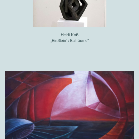
Heidi Koß
„EinStein“ / Ballräume*